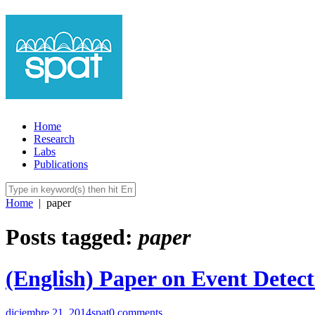
Home
Research
Labs
Publications
Home
|
paper
Posts tagged:
paper
(English) Paper on Event Detect
diciembre 21, 2014
spat
0 comments